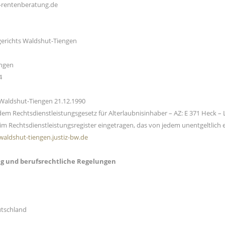
rentenberatung.de
gerichts Waldshut-Tiengen
engen
4
 Waldshut-Tiengen 21.12.1990
dem Rechtsdienstleistungsgesetz für Alterlaubnisinhaber – AZ: E 371 Heck –
im Rechtsdienstleistungsregister eingetragen, das von jedem unentgeltlich
-waldshut-tiengen.justiz-bw.de
g und berufsrechtliche Regelungen
utschland