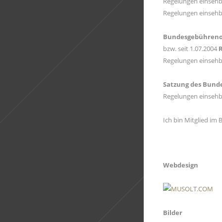
Regelungen einsehb
Regelungen einsehb
Bundesgebühreno
bzw. seit 1.07.2004
Regelungen einsehb
Satzung des Bund
Regelungen einsehb
Ich bin Mitglied im
Webdesign
Bilder