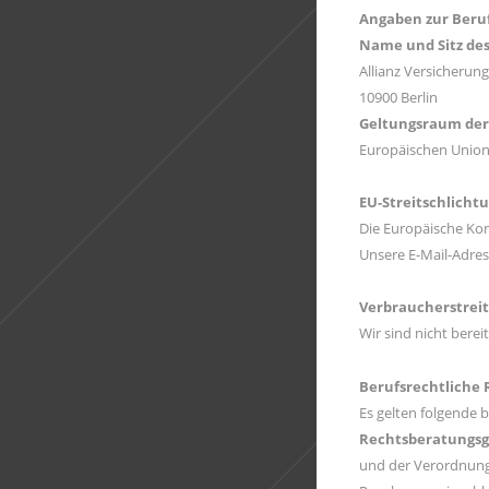
Angaben zur Beruf
Name und Sitz des
Allianz Versicherun
10900 Berlin
Geltungsraum der
Europäischen Unio
EU-Streitschlicht
Die Europäische Komm
Unsere E-Mail-Adre
Verbraucher­streit
Wir sind nicht berei
Berufsrechtliche
Es gelten folgende 
Rechtsberatungsg
und der Verordnu