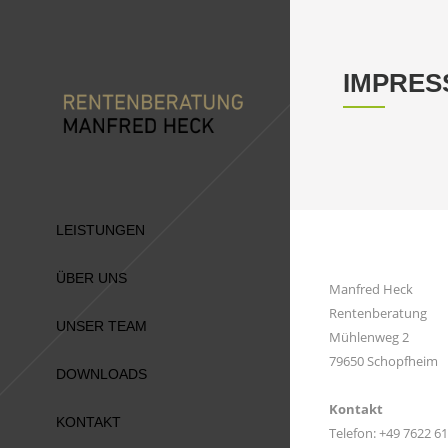
IMPRES
LEISTUNGEN
ÜBER UNS
Manfred Heck
Rentenberatung
UNSER TEAM
Mühlenweg 2
79650 Schopfheim
DOWNLOADS
Kontakt
KONTAKT
Telefon: +49 7622 6