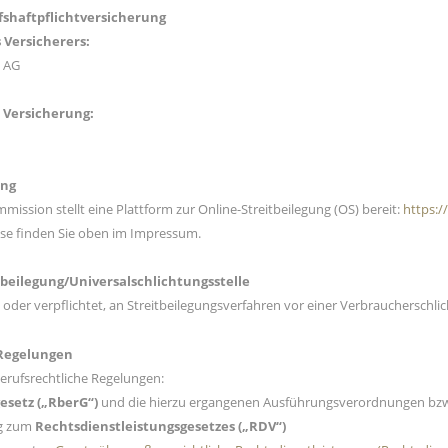
s­haftpflicht­versicherung
 Versicherers:
g AG
 Versicherung:
n
ung
ission stellt eine Plattform zur Online-Streitbeilegung (OS) bereit:
https:
sse finden Sie oben im Impressum.
­beilegung/Universal­schlichtungs­stelle
t oder verpflichtet, an Streitbeilegungsverfahren vor einer Verbraucherschli
 Regelungen
berufsrechtliche Regelungen:
esetz („RberG“)
und die hierzu ergangenen Ausführungsverordnungen bzw
ng zum
Rechtsdienstleistungsgesetzes („RDV“)