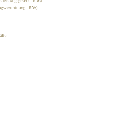
stleistungsgesetz – RDG)
ungsverordnung – RDV)
älte