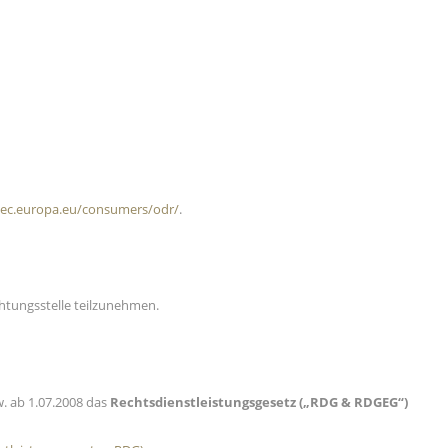
//ec.europa.eu/consumers/odr/
.
chtungsstelle teilzunehmen.
. ab 1.07.2008 das
Rechtsdienstleistungsgesetz („RDG & RDGEG“)