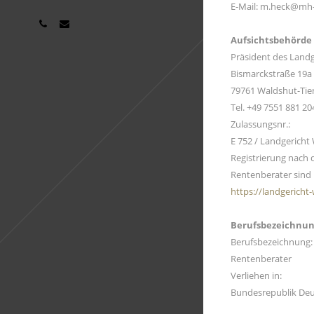
E-Mail:
m.heck@mh-
Aufsichtsbehörde
Präsident des Land
Bismarckstraße 19a
79761 Waldshut-Ti
Tel. +49 7551 881 20
Zulassungsnr.:
E 752 / Landgericht
Registrierung nach 
Rentenberater sind 
https://landgericht
Berufsbezeichnun
Berufsbezeichnung:
Rentenberater
Verliehen in:
Bundesrepublik De